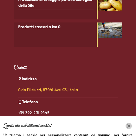
della Sila
Prodotti caseari a km 0
Contatti
Indirizzo
C.da Filiciuzzi, 87041 Acri CS, Italia
Telefono
+39 392 231 9445
E-Mail
Questo sito web utilizza i cookie!
Utilizziamo i cookie per personalizzare contenuti ed annunci, per fornire
rosafalcone82@gmail.com