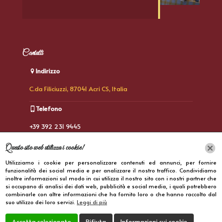
Contatti
Indirizzo
C.da Filiciuzzi, 87041 Acri CS, Italia
Telefono
+39 392 231 9445
E-Mail
Questo sito web utilizza i cookie!
Utilizziamo i cookie per personalizzare contenuti ed annunci, per fornire
rosafalcone82@gmail.com
funzionalità dei social media e per analizzare il nostro traffico. Condividiamo
inoltre informazioni sul modo in cui utilizza il nostro sito con i nostri partner che
si occupano di analisi dei dati web, pubblicità e social media, i quali potrebbero
combinarle con altre informazioni che ha fornito loro o che hanno raccolto dal
suo utilizzo dei loro servizi.
Leggi di più
Accetta selezionato
Rifiuta
Informazioni sui cookie