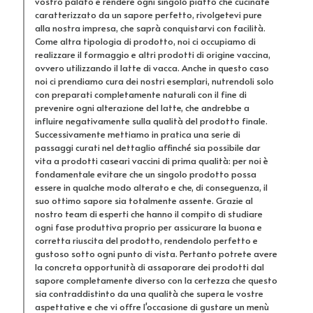
vostro palato e rendere ogni singolo piatto che cucinate
caratterizzato da un sapore perfetto, rivolgetevi pure
alla nostra impresa, che saprà conquistarvi con facilità.
Come altra tipologia di prodotto, noi ci occupiamo di
realizzare il formaggio e altri prodotti di origine vaccina,
ovvero utilizzando il latte di vacca. Anche in questo caso
noi ci prendiamo cura dei nostri esemplari, nutrendoli solo
con preparati completamente naturali con il fine di
prevenire ogni alterazione del latte, che andrebbe a
influire negativamente sulla qualità del prodotto finale.
Successivamente mettiamo in pratica una serie di
passaggi curati nel dettaglio affinché sia possibile dar
vita a prodotti caseari vaccini di prima qualità: per noi è
fondamentale evitare che un singolo prodotto possa
essere in qualche modo alterato e che, di conseguenza, il
suo ottimo sapore sia totalmente assente. Grazie al
nostro team di esperti che hanno il compito di studiare
ogni fase produttiva proprio per assicurare la buona e
corretta riuscita del prodotto, rendendolo perfetto e
gustoso sotto ogni punto di vista. Pertanto potrete avere
la concreta opportunità di assaporare dei prodotti dal
sapore completamente diverso con la certezza che questo
sia contraddistinto da una qualità che supera le vostre
aspettative e che vi offre l'occasione di gustare un menù